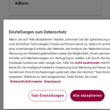
Adform
Consent Tool OneTrust
Einstellungen zum Datenschutz
Wenn Sie auf "Alle akzeptieren" klicken, stimmen Sie der Speicherung 
und ähnlichen Technologien (Tools) auf Ihrem Gerät zu. Dadurch ermö
eine zuverlässige Funktion der Website, die Analyse der Websitenutzun
Fullstory
Messung von Marketingaktivitäten sowie die Möglichkeit, Ihnen persona
Inhalte und Werbeanzeigen zur Verfügung zu stellen, z.B. durch die N
Facebook Audiences oder Google Ads. Falls Sie
nicht zustimmen
möchten
keine für Sie maßgeschneiderte Anpassung und Werbung auf dieser Se
Sie können Ihre Entscheidungen jederzeit über den Button "Tool-Eins
Facebook Conversion Tracking
anpassen. Näheres zu den eingesetzten Tools finden Sie unter
Datenschutzhinweise
Impressum
Tool-Einstellungen
Alle akzeptieren
Facebook Custom Audience