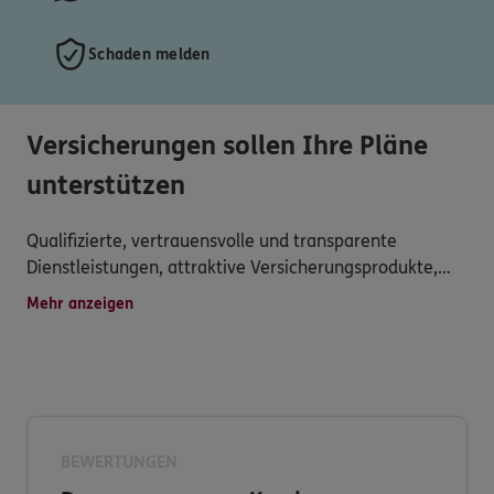
Schaden melden
Versicherungen sollen Ihre Pläne
unterstützen
Qualifizierte, vertrauensvolle und transparente
Dienstleistungen, attraktive Versicherungsprodukte,
persönliche Betreuung, schnelle Schadensregulierung
Mehr anzeigen
und vielseitiger Service werden hier großgeschrieben.
Haben Sie dennoch Fragen zu unserem Produkt- und
Serviceangebot?
Dann nehmen Sie Kontakt zu uns auf. Wir freuen uns
BEWERTUNGEN
auf Sie.