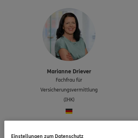
Marianne
Driever
Fachfrau für
Versicherungsvermittlung
(IHK)
Tel:
0176/30183336
marianne.driever@ergo.de
Einstellungen zum Datenschutz