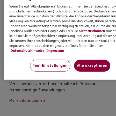
Wenn Sie auf "Alle akzeptieren" klicken, stimmen Sie der Speicherung 
und ähnlichen Technologien (Tools) auf Ihrem Gerät zu. Dadurch ermö
eine zuverlässige Funktion der Website, die Analyse der Websitenutzun
Kontakt aufnehmen
Messung von Marketingaktivitäten sowie die Möglichkeit, Ihnen persona
Inhalte und Werbeanzeigen zur Verfügung zu stellen, z.B. durch die N
Facebook Audiences oder Google Ads. Falls Sie
nicht zustimmen
möchten
keine für Sie maßgeschneiderte Anpassung und Werbung auf dieser Se
HINWEIS
Sie können Ihre Entscheidungen jederzeit über den Button "Tool-Eins
Wichtiges aus dem Vermittlerrecht
anpassen. Näheres zu den eingesetzten Tools finden Sie unter
Datenschutzhinweise
Impressum
Ich bin verpflichtet, Ihnen Auskünfte zu meiner
Person zu geben. Sowohl Ihr Schutz als Verbraucher
Tool-Einstellungen
Alle akzeptieren
sowie auch gesetzliche Regelungen halten mich
dazu an. Ich biete Beratung an, für die
Versicherungsvermittlung erhalte ich Provision,
ferner sonstige Zuwendungen.
Mehr Informationen